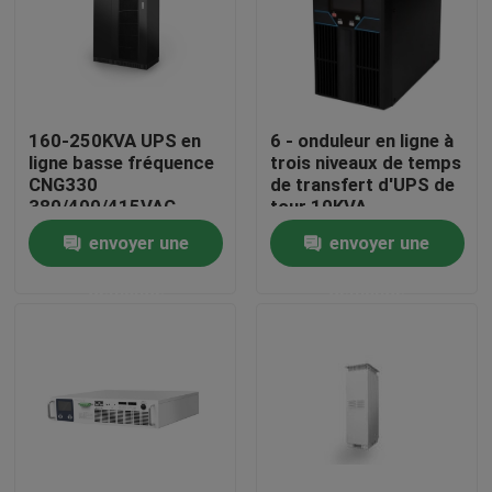
Visite d'usine
Contrôle de qualité
160-250KVA UPS en
6 - onduleur en ligne à
ligne basse fréquence
trois niveaux de temps
CNG330
de transfert d'UPS de
contactez-nous
380/400/415VAC
tour 10KVA
haute intelligence et
compatible avec
envoyer une
envoyer une
fiable
Genset d'inverseur à
Nouvelles
trois niveaux
demande
demande
News
UPS Supply Alimentation sans interruption
alimentation d'énergie de bâti de support