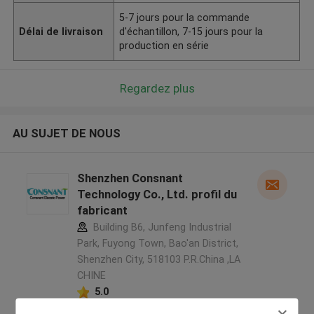
5-7 jours pour la commande
Délai de livraison
d'échantillon, 7-15 jours pour la
production en série
Regardez plus
AU SUJET DE NOUS
Shenzhen Consnant
Technology Co., Ltd. profil du
fabricant
Building B6, Junfeng Industrial
Park, Fuyong Town, Bao'an District,
Shenzhen City, 518103 P.R.China ,LA
CHINE
5.0
Fournisseur vérifié