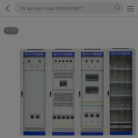
1
/
1