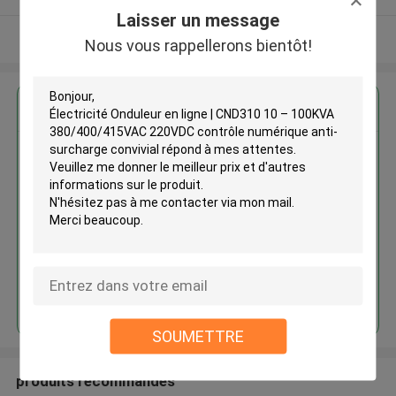
Laisser un message
Regardez plus
Nous vous rappellerons bientôt!
Électricité Onduleur en ligne |
CND310 10 – 100KVA
380/400/415VAC 220VDC
contrôle numérique anti-
surcharge convivial
Continuer
SOUMETTRE
produits recommandés