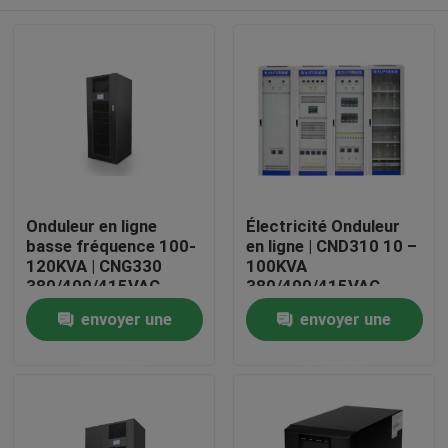
Onduleur en ligne
Électricité Onduleur
basse fréquence 100-
en ligne | CND310 10 –
120KVA | CNG330
100KVA
380/400/415VAC
380/400/415VAC
80KW 96KW parallèle
220VDC contrôle
Maison
envoyer une
envoyer une
triphasé
numérique anti-
surcharge convivial
demande
demande
Produits
Au sujet de nous