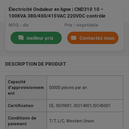
Électricité Onduleur en ligne | CND310 10 –
100KVA 380/400/415VAC 220VDC contrôle
numérique anti-surcharge convivial
MOQ：dix
Prix：negotiable
meilleur prix
Contactez nous
DESCRIPTION DE PRODUIT
Capacité
d'approvisionnem
50000 pièces par an
ent
Certification
CE, ISO9001, ISO14001,ISO45001
Conditions de
T/T, L/C, Western Union
paiement