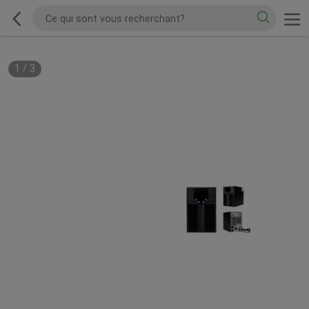
1
/
3