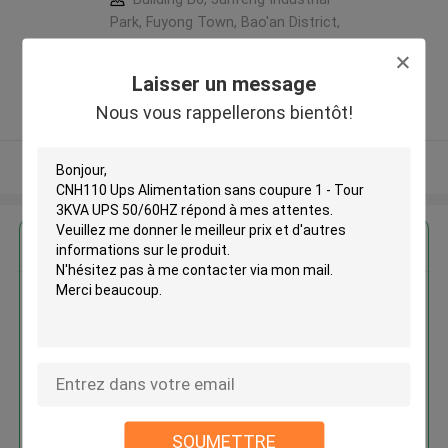
Park, Fuyong Town, Bao'an District,
Shenzhen City, 518103 P.R.China ,LA
CHINE
Laisser un message
5.0
Nous vous rappellerons bientôt!
Fournisseur vérifié
Regardez plus
CNH110 Ups Alimentation sans
coupure 1 - Tour 3KVA UPS
50/60HZ
SOUMETTRE