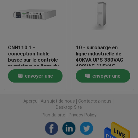
Alimentation d'énergie de télécom
Data Center modulaire micro
CNH110 1 -
10 - surcharge en
conception fiable
ligne industrielle de
Système de stockage de l'énergie
basée sur le contrôle
40KVA UPS 380VAC
numérique en ligne du
400VAC 415VAC
bâti de support DSP
numériquement anti
paquet de batterie de fer de lithium
envoyer une
envoyer une
d'UPS 3KVA
surcharge
demande
demande
Lithium Ion Ups
Aperçu
Au sujet de nous
Contactez-nous
Desktop Site
Systèmes extérieurs d'UPS
Plan du site
Privacy Policy
modulaire du système UPS