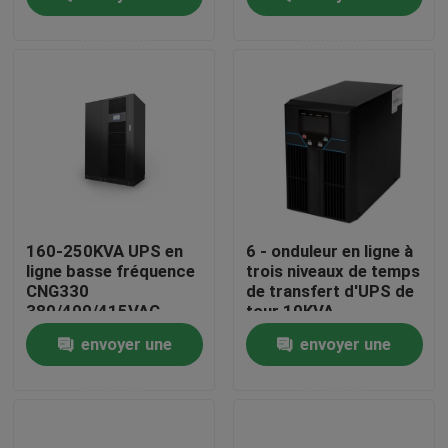
triphasé
numérique anti-
surcharge convivial
demande
demande
Visite d'usine
Contrôle de qualité
contactez-nous
Nouvelles
160-250KVA UPS en
6 - onduleur en ligne à
ligne basse fréquence
trois niveaux de temps
CNG330
de transfert d'UPS de
News
380/400/415VAC
tour 10KVA
haute intelligence et
compatible avec
envoyer une
envoyer une
fiable
Genset d'inverseur à
trois niveaux
UPS Supply Alimentation sans interruption
demande
demande
alimentation d'énergie de bâti de support