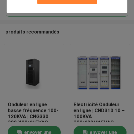
Continuer
produits recommandés
Maison
Onduleur en ligne
Électricité Onduleur
basse fréquence 100-
en ligne | CND310 10 –
Produits
120KVA | CNG330
100KVA
380/400/415VAC
380/400/415VAC
80KW 96KW parallèle
220VDC contrôle
envoyer une
envoyer une
Au sujet de nous