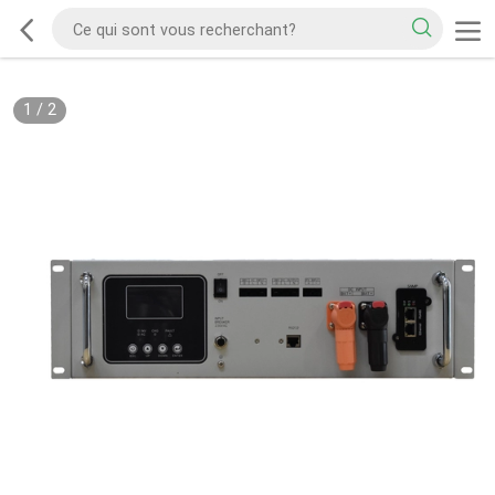
1
/
2