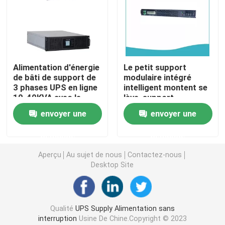
Lithium Ion Ups
Systèmes extérieurs d'UPS
Alimentation d'énergie
Le petit support
de bâti de support de
modulaire intégré
3 phases UPS en ligne
intelligent montent se
modulaire du système UPS
10-40KVA avec le
lève, support
facteur de puissance
d'alimentation
envoyer une
envoyer une
0,9
d'énergie non
UPS en ligne basse fréquence
interruptible montable
demande
demande
UPS en ligne à haute fréquence
Aperçu
Au sujet de nous
Contactez-nous
Desktop Site
se lève avec la batterie au lithium
Qualité
UPS Supply Alimentation sans
Cabinet IP55 extérieur
interruption
Usine De Chine.Copyright © 2023