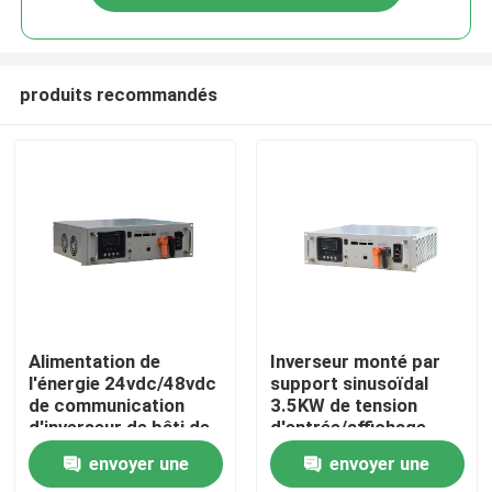
produits recommandés
Accueil
Alimentation de
Inverseur monté par
l'énergie 24vdc/48vdc
support sinusoïdal
de communication
3.5KW de tension
A propos de nous
d'inverseur de bâti de
d'entrée/affichage
support 3.5KW/5.5KW
d'affichage à cristaux
envoyer une
envoyer une
liquides à C.A. de
Contacts