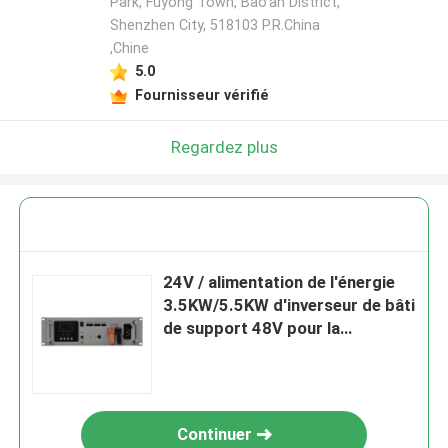
Park, Fuyong Town, Bao'an District,
Shenzhen City, 518103 P.R.China
,Chine
5.0
Fournisseur vérifié
Regardez plus
24V / alimentation de l'énergie
3.5KW/5.5KW d'inverseur de bâti
de support 48V pour la
caméra/télécom de télévision en
circuit fermé
Continuer