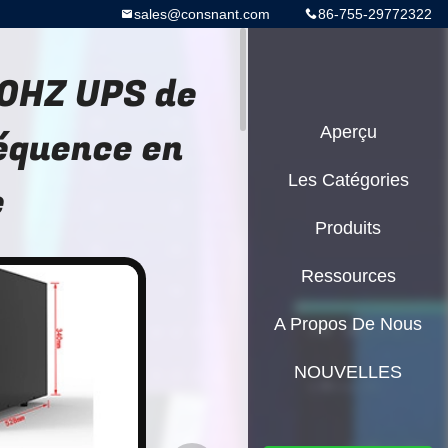
sales@consnant.com
86-755-29772322
70HZ UPS de
équence en
Aperçu
Les Catégories
e
Produits
Ressources
A Propos De Nous
NOUVELLES