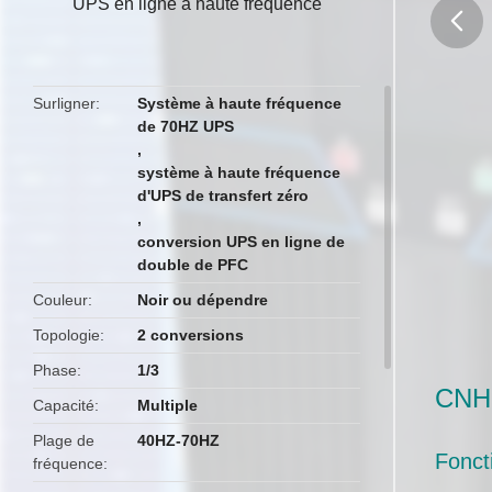
UPS en ligne à haute fréquence
butto
Surligner
Système à haute fréquence
de 70HZ UPS
,
système à haute fréquence
d'UPS de transfert zéro
,
conversion UPS en ligne de
double de PFC
Couleur
Noir ou dépendre
Topologie
2 conversions
Phase
1/3
CNH
Capacité
Multiple
Plage de
40HZ-70HZ
Foncti
fréquence