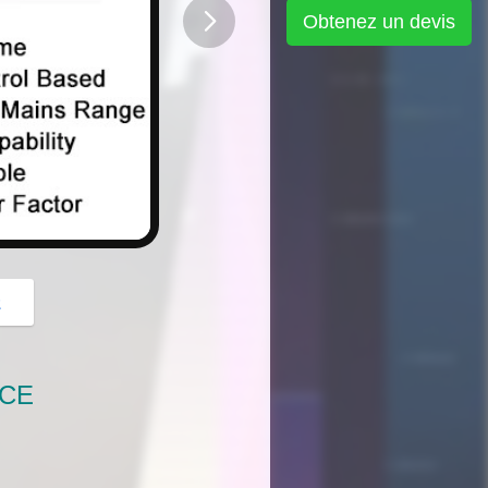
Obtenez un devis
button
z
NCE